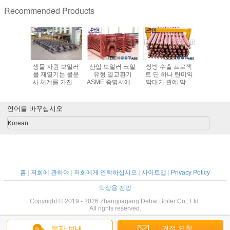
Recommended Products
원 보일러
생물 자원 보일러
산업 보일러 코일
쌍방 수출 프로젝
힘 보일러
ME ISO
물 재열기는 물분
유형 열교환기
트 단 하나 탄미익
미 붙은 관
EN 기준에
사 체계를 가진 코
ASME 증명서에 있
막대기 관에 막대
면을 위한
 연관
일을 과열합니다
는 과열기를 찌십
기를 가진 ISO 보
코노마이저
시오
일러 막 벌거벗은
수리
관
언어를 바꾸십시오
Korean
홈
|
저희에 관하여
|
저희에게 연락하십시오
|
사이트맵
|
Privacy Policy
탁상용 전망
Copyright © 2019 - 2026 Zhangjiagang Dehai Boiler Co., Ltd.
All rights reserved.
문자 보내
견적 요청