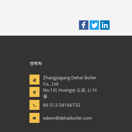
연락처
Zhangjiagang Dehai Boiler
Co., Ltd
No.1의 Huangqi 도로, Li 마
을
86-512-58166732
edwin@dehaiboiler.com