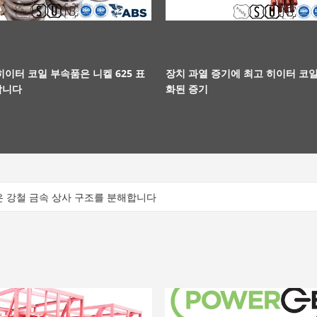
히이터 코일 부속품은 니켈 625 표
장치 과열 증기에 최고 히이터 코일
합니다
화된 증기
은 강철 금속 상사 구조를 분해합니다
려지는 벌거벗은 수평한 유형