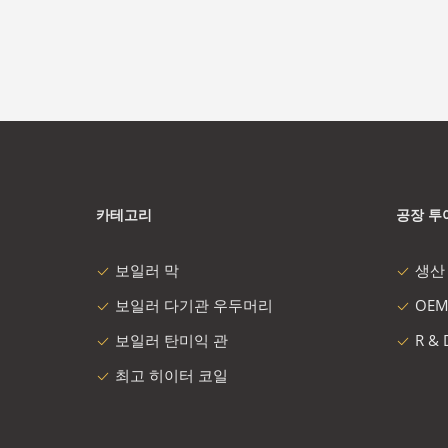
카테고리
공장 투
보일러 막
생산
보일러 다기관 우두머리
OEM
보일러 탄미익 관
R &
최고 히이터 코일