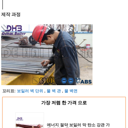
지느러미 붙
≤23m
은 관의 길이
제작 과정
보일러 벽 단위
물 벽 관
물 벽면
꼬리표:
,
,
가장 저렴 한 가격 으로
에너지 절약 보일러 막 탄소 강관 가