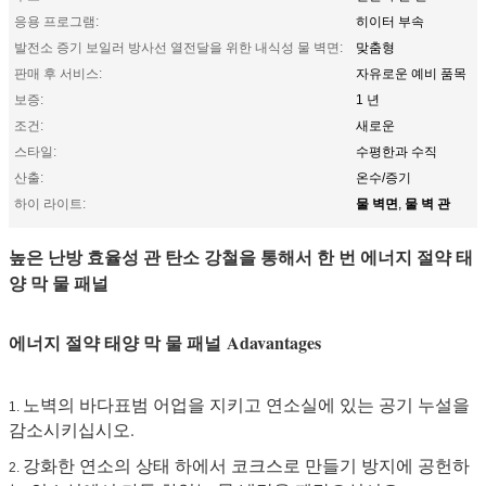
응용 프로그램:
히이터 부속
발전소 증기 보일러 방사선 열전달을 위한 내식성 물 벽면:
맞춤형
판매 후 서비스:
자유로운 예비 품목
보증:
1 년
조건:
새로운
스타일:
수평한과 수직
산출:
온수/증기
물 벽면
물 벽 관
하이 라이트:
,
높은 난방 효율성 관 탄소 강철을 통해서 한 번 에너지 절약 태
양 막 물 패널
에너지 절약 태양 막 물 패널 Adavantages
노벽의 바다표범 어업을 지키고 연소실에 있는 공기 누설을
1.
감소시키십시오.
강화한 연소의 상태 하에서 코크스로 만들기 방지에 공헌하
2.