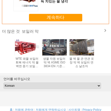
득 차있는 물 냉각
계속하다
보일러 막
더 많은 것
GB 제조
WTE 패물 보일러
생물 자원 보일러
물 벽 물 관 연관 포
보일러 닻
진 물 벽
회복 에너지 막 물
막 벽 ASME ISO
장 막 벽 보일러 연
100%년 R
넘 약실
벽면 증기 보일러
3834 EN 기준에
소 날조자
시험에 있
고능률
있는 연관
으로 구부
연결 물 
언어를 바꾸십시오
홈
|
저희에 관하여
|
저희에게 연락하십시오
|
사이트맵
|
Privacy Policy