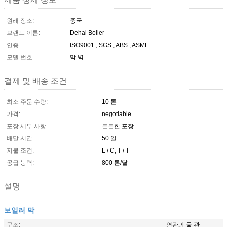
원래 장소:
중국
브랜드 이름:
Dehai Boiler
인증:
ISO9001 , SGS , ABS , ASME
모델 번호:
막 벽
결제 및 배송 조건
최소 주문 수량:
10 톤
가격:
negotiable
포장 세부 사항:
튼튼한 포장
배달 시간:
50 일
지불 조건:
L / C, T / T
공급 능력:
800 톤/달
설명
보일러 막
구조:
연관과 물 관