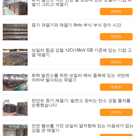
열기 그리고 재열기
연락처
증기 과열기와 재열기 Anto 부식 부식 장수 시간
연락처
보일러 합금 강철 12Cr1MoV GB 기준에 있는 기업 고
열 재열기
연락처
화력 발전소를 위한 보일러 예비 품목에 있는 석탄에
의하여 발사되는 재열기
연락처
펀던트 증기 재열기, 발전소 장비는 탄소 강철 물자를
순환했습니다
연락처
안전 밸브를 가진 보일러 열저항에 있는 이음새가 없는
강철 관 재열기