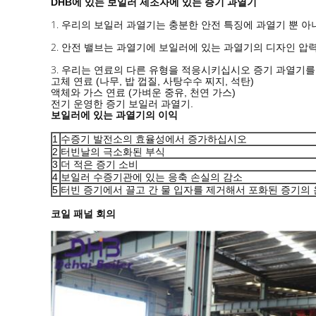
DHB에 있는 보일러 제조자에 있는 증기 과열기
1.
우리의 보일러 과열기는 충분한 안전 특징에 과열기 뿐 아
2.
안전 밸브는 과열기에 보일러에 있는 과열기의 디자인 압
3.
우리는 연료의 다른 유형을 적응시키십시오 증기 과열기를
고체 연료 (나무, 밥 껍질, 사탕수수 찌지, 석탄)
액체와 가스 연료 (가벼운 중유, 천연 가스)
전기 운영한 증기 보일러 과열기.
보일러에 있는 과열기의 이익
1
수증기 발전소의 효율성에서 증가하십시오
2
터빈날의 극소화된 부식
3
더 적은 증기 소비
4
보일러 수증기관에 있는 응축 손실의 감소
5
터빈 증기에서 끌고 간 물 입자를 제거해서 포화된 증기의
코일 패널 회의