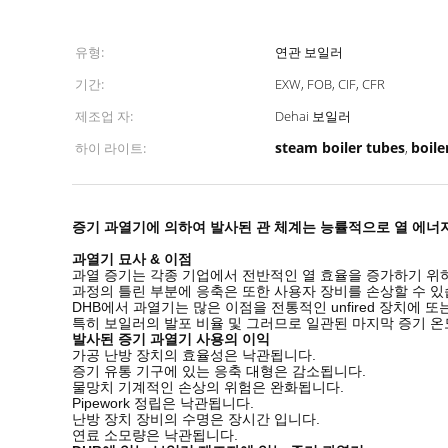
유형:
연관 보일러
기간:
EXW, FOB, CIF, CFR
제조업 자:
Dehai 보일러
steam boiler tubes
boile
하이 라이트:
,
증기 과열기에 의하여 발사된 관 체계는 능률적으로 열 에너
과열기 묘사 & 이점
과열 증기는 각종 기업에서 전반적인 열 효율을 증가하기 위
과정의 틀린 부분에 응축은 또한 사용자 장비를 손상할 수 있
DHB에서 과열기는 많은 이점을 전통적인 unfired 장치에
특히 보일러의 발포 비율 및 그러므로 일관된 마지막 증기 온
발사된 증기 과열기 사용의 이익
가공 난방 장치의 효율성은 낙관됩니다.
증기 유통 기구에 있는 응축 대형은 감소됩니다.
물망치 기계적인 손상의 위험은 완화됩니다.
Pipework 정립은 낙관됩니다.
난방 장치 장비의 수명은 장시간 입니다.
연료 소모량은 낙관됩니다.