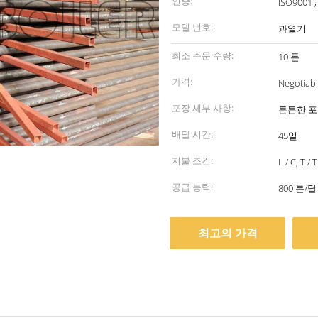
인증:
ISO9001 ,
모델 번호:
과열기
최소 주문 수량:
10 톤
가격:
Negotiab
포장 세부 사항:
튼튼한 
배달 시간:
45일
지불 조건:
L / C, T / T
공급 능력:
800 톤/달
최고의 가격