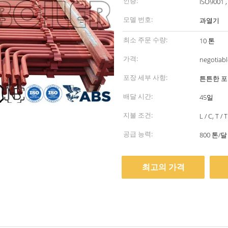
인증:
ISO9001 ,
모델 번호:
과열기
최소 주문 수량:
10 톤
가격:
negotiabl
포장 세부 사항:
튼튼한 
배달 시간:
45일
지불 조건:
L / C, T / T
공급 능력:
800 톤/달
최고의 가격