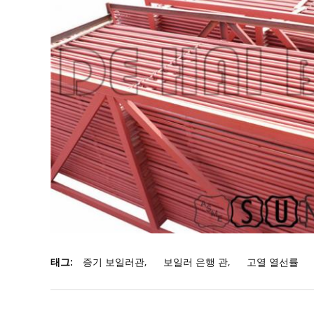
태그:
증기 보일러관
,
보일러 은행 관
,
고열 열선률