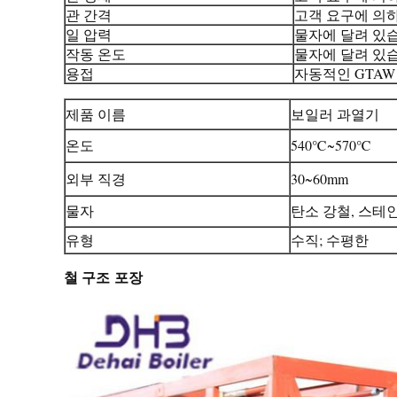
관 간격
고객 요구에 의
일 압력
물자에 달려 있
작동 온도
물자에 달려 있
용접
자동적인 GTAW 
제품 이름
보일러 과열기
온도
540℃~570℃
외부 직경
30~60mm
물자
탄소 강철, 스테
유형
수직; 수평한
철 구조 포장