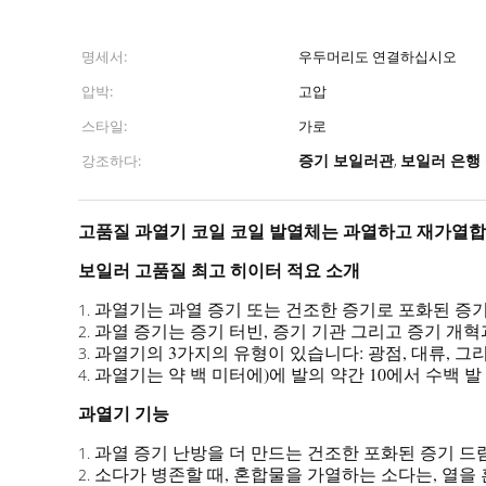
명세서:
우두머리도 연결하십시오
압박:
고압
스타일:
가로
증기 보일러관
보일러 은행
강조하다:
,
고품질 과열기 코일 코일 발열체는 과열하고 재가열
보일러 고품질 최고 히이터 적요 소개
과열기는 과열 증기 또는 건조한 증기로 포화된 증기
1.
과열 증기는 증기 터빈, 증기 기관 그리고 증기 개
2.
과열기의 3가지의 유형이 있습니다: 광점, 대류, 그
3.
과열기는 약 백 미터에)에 발의 약간 10에서 수백 발
4.
과열기 기능
과열 증기 난방을 더 만드는 건조한 포화된 증기 드럼
1.
소다가 병존할 때, 혼합물을 가열하는 소다는, 열을
2.