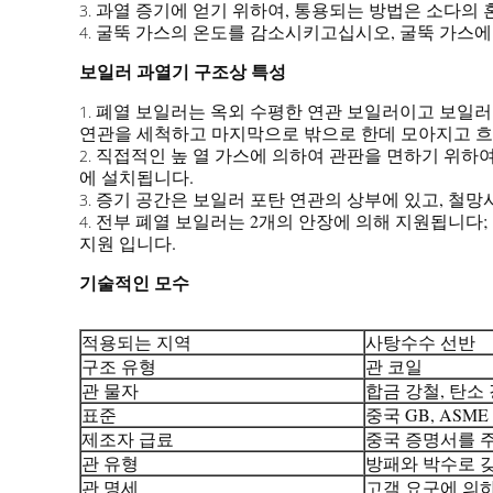
과열 증기에 얻기 위하여, 통용되는 방법은 소다의 
3.
굴뚝 가스의 온도를 감소시키고십시오, 굴뚝 가스에
4.
보일러 과열기 구조상 특성
폐열 보일러는 옥외 수평한 연관 보일러이고 보일러 
1.
연관을 세척하고 마지막으로 밖으로 한데 모아지고 흐
직접적인 높 열 가스에 의하여 관판을 면하기 위하여
2.
에 설치됩니다.
증기 공간은 보일러 포탄 연관의 상부에 있고, 철망
3.
전부 폐열 보일러는 2개의 안장에 의해 지원됩니다;
4.
지원 입니다.
기술적인 모수
적용되는 지역
사탕수수 선반
구조 유형
관 코일
관 물자
합금 강철, 탄소 강
표준
중국 GB, ASME
제조자 급료
중국 증명서를 주는
관 유형
방패와 박수로 
관 명세
고객 요구에 의