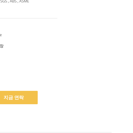
 SGS , ABS , ASME
e
포장
지금 연락