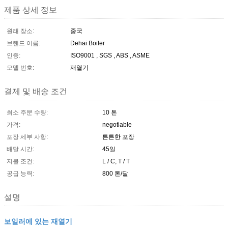
제품 상세 정보
원래 장소:
중국
브랜드 이름:
Dehai Boiler
인증:
ISO9001 , SGS , ABS , ASME
모델 번호:
재열기
결제 및 배송 조건
최소 주문 수량:
10 톤
가격:
negotiable
포장 세부 사항:
튼튼한 포장
배달 시간:
45일
지불 조건:
L / C, T / T
공급 능력:
800 톤/달
설명
보일러에 있는 재열기