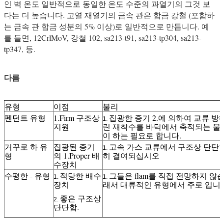
인 벽 온도 일반적으로 동일한 온도 수준의 과열기의 그것 보
다는 더 높습니다. 고열 재열기의 금속 관은 합금 강철 (포함하
는 금속 관 합금 성분의 5% 이상)로 일반적으로 만듭니다. 예
를 들면, 12CrlMoV, 강철 102, sa213-t91, sa213-tp304, sa213-
tp347, 등.
다름
유형
이점
불리
펜던트 유형
1.Firm 구조상
집광한 증기 2.에 의하여 교류 
1.
지원
린 재착수를 바닥에서 축적되는 물
이 하는 필요로 합니다.
거꾸로 하 유
집광된 증기
고속 가스 교류에서 구조상 단단
1.
형
의 1.Proper 배
히 결여되십시오
수장치
수평한 - 유형
적당한 배수
그들은 flam를 직접 전망하지 
1.
1.
장치
래서 대류적인 유형에서 주로 입
좋은 구조상
2.
단단함.