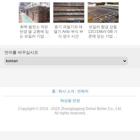
 있는 산
화력 발전소 작은
증기 과열기와 재
보일러 합금 강철
에너지 절약
 및 발전
반경 열 교환에 있
열기 Anto 부식 부
12Cr1MoV GB 기
3834 증
기 및 과열
는 보일러 기업 과
식 장수 시간
준에 있는 기업 고
력화차 열
기
열기 그리고 재열
열 재열기
에 의하여
기
기는 감
언어를 바꾸십시오
홈
|
회사 소개
|
연락처
탁상용 전망
Copyright © 2019 - 2025 Zhangjiagang Dehai Boiler Co., Ltd.
All rights reserved.