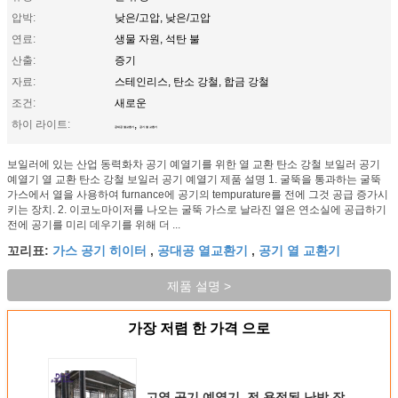
압박:
낮은/고압, 낮은/고압
연료:
생물 자원, 석탄 불
산출:
증기
자료:
스테인리스, 탄소 강철, 합금 강철
조건:
새로운
하이 라이트:
,
공대공 열교환기
공기 열 교환기
보일러에 있는 산업 동력화차 공기 예열기를 위한 열 교환 탄소 강철 보일러 공기
예열기 열 교환 탄소 강철 보일러 공기 예열기 제품 설명 1. 굴뚝을 통과하는 굴뚝
가스에서 열을 사용하여 furnance에 공기의 tempurature를 전에 그것 공급 증가시
키는 장치. 2. 이코노마이저를 나오는 굴뚝 가스로 날라진 열은 연소실에 공급하기
전에 공기를 미리 데우기를 위해 더 ...
가스 공기 히이터
공대공 열교환기
공기 열 교환기
꼬리표:
,
,
제품 설명 >
가장 저렴 한 가격 으로
고열 공기 예열기, 전 용접된 난방 장