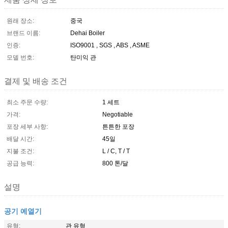
원래 장소:
중국
브랜드 이름:
Dehai Boiler
인증:
ISO9001 , SGS , ABS , ASME
모델 번호:
탄미익 관
결제 및 배송 조건
최소 주문 수량:
1 세트
가격:
Negotiable
포장 세부 사항:
튼튼한 포장
배달 시간:
45일
지불 조건:
L / C, T / T
공급 능력:
800 톤/달
설명
공기 예열기
유형:
관 유형