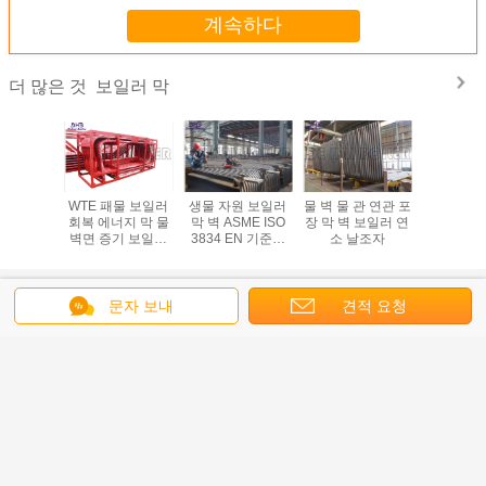
계속하다
보일러 막
더 많은 것
GB 제조
WTE 패물 보일러
생물 자원 보일러
물 벽 물 관 연관 포
보일러 닻
진 물 벽
회복 에너지 막 물
막 벽 ASME ISO
장 막 벽 보일러 연
100%년 R
넘 약실
벽면 증기 보일러
3834 EN 기준에
소 날조자
시험에 있
고능률
있는 연관
으로 구부
연결 물 
언어를 바꾸십시오
문자 보내
견적 요청
Korean
홈
|
저희에 관하여
|
저희에게 연락하십시오
|
사이트맵
|
Privacy Policy
탁상용 전망