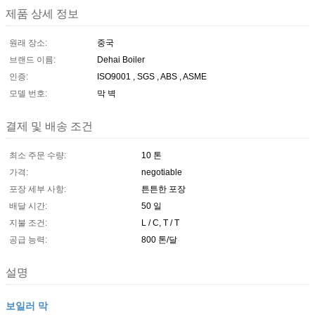
제품 상세 정보
원래 장소:
중국
브랜드 이름:
Dehai Boiler
인증:
ISO9001 , SGS , ABS , ASME
모델 번호:
막 벽
결제 및 배송 조건
최소 주문 수량:
10 톤
가격:
negotiable
포장 세부 사항:
튼튼한 포장
배달 시간:
50 일
지불 조건:
L / C, T / T
공급 능력:
800 톤/달
설명
보일러 막