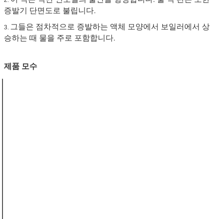
증발기 단면도로 불립니다.
그들은 점차적으로 증발하는 액체 모양에서 보일러에서 상
3.
승하는 때 물을 주로 포함합니다.
제품 모수
제품 이름
막 물 벽
적용되는 지
물 관 보일러
역
물자
탄소 강철:
-
20#, 20G,
A195, A-1
합금 강철:
-
15CrMoG,
T11
표준
중국 GB,
ASME, EN
제조자 급료
중국 증명서
를 주는 급료,
증명서를 주
는 아BS, TUV