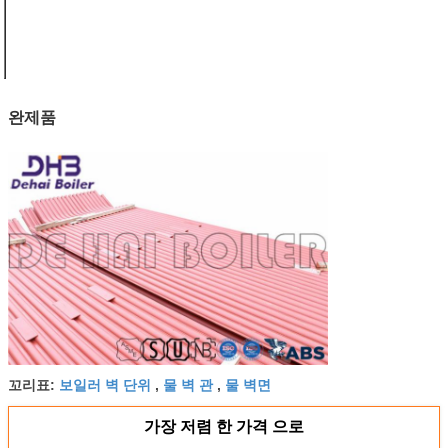
용접 NDT
관 개머리판
쇠 용접에
100%년 RT
공기 견고
우수한
완제품
보일러 벽 단위
물 벽 관
물 벽면
꼬리표:
,
,
가장 저렴 한 가격 으로