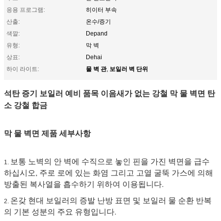
응용 프로그램:
히이터 부속
산출:
온수/증기
색깔:
Depand
유형:
막 벽
상표:
Dehai
물 벽 관
보일러 벽 단위
하이 라이트:
,
석탄 증기 보일러 예비 품목 이음새가 없는 강철 막 물 벽면 탄
소 강철 합금
막 물 벽면 제품 세부사항
보통 노벽의 안 벽에 수직으로 놓인 핀을 가진 벽면을 급수
1.
하십시오, 주로 로에 있는 화염 그리고 고열 굴뚝 가스에 의해
방출된 복사열을 흡수하기 위하여 이용됩니다.
온갖 현대 보일러의 증발 난방 표면 및 보일러 물 순환 반복
2.
의 기본 성분의 주요 유형입니다.