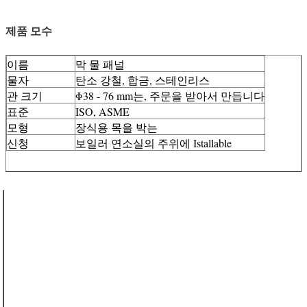
제품 모수
이름
막 물 패널
물자
탄소 강철, 합금, 스테인리스
관 크기
Φ38 - 76 mm는, 주문을 받아서 만듭니다
표준
ISO, ASME
모형
장식용 목을 박는
신청
보일러 연소실의 주위에 Istallable
제품 이름
막 물 벽
적용되는 지
물 관 보일러
역
물자
탄소 강철:
-
20#, 20G,
A195, A-1
합금 강철:
-
15CrMoG,
T11