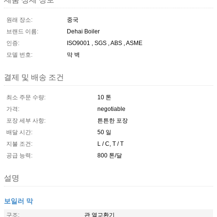
원래 장소:
중국
브랜드 이름:
Dehai Boiler
인증:
ISO9001 , SGS , ABS , ASME
모델 번호:
막 벽
결제 및 배송 조건
최소 주문 수량:
10 톤
가격:
negotiable
포장 세부 사항:
튼튼한 포장
배달 시간:
50 일
지불 조건:
L / C, T / T
공급 능력:
800 톤/달
설명
보일러 막
구조:
관 열교환기