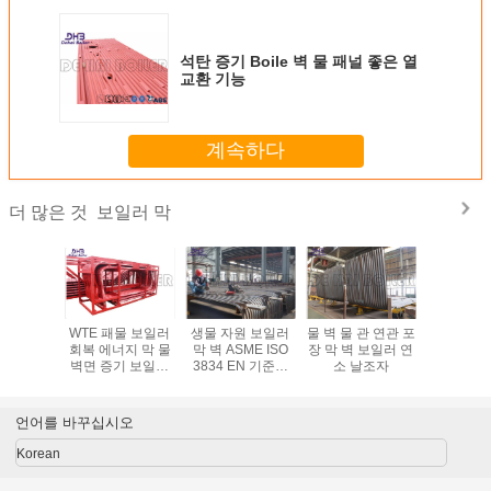
석탄 증기 Boile 벽 물 패널 좋은 열
교환 기능
계속하다
보일러 막
더 많은 것
GB 제조
WTE 패물 보일러
생물 자원 보일러
물 벽 물 관 연관 포
보일러 닻
진 물 벽
회복 에너지 막 물
막 벽 ASME ISO
장 막 벽 보일러 연
100%년 R
넘 약실
벽면 증기 보일러
3834 EN 기준에
소 날조자
시험에 있
고능률
있는 연관
으로 구부
연결 물 
언어를 바꾸십시오
Korean